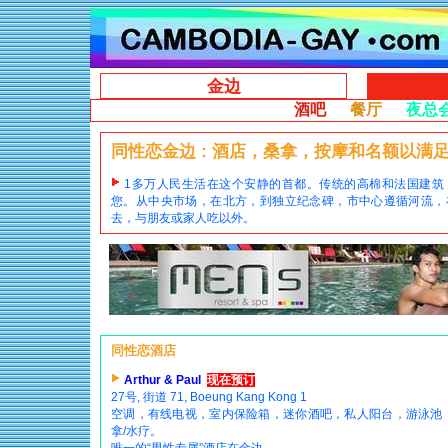
金边
酒吧
餐厅
夜
同性恋金边 : 酒店，桑拿，按摩和名额以满
1多万人民生活在这个安静的首都。传统的高棉和法国建筑
您。从中央市场，在北方，到独立纪念碑，市中心遵循河流，
去，与朋友或家人吃以外。
同性恋酒店
Arthur & Paul
现在预订
27号, 街道 71, Boeung Kang Kong 1
空调，有线电视，室内保险箱，迷你酒吧，私人阳台，游泳池
拿/水疗。
唯一的“男性专属”酒店在金边