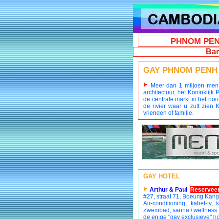
PHNOM PE
B
GAY PHNOM PENH : 
Meer dan 1 miljoen mense
architectuur, het Koninklij
de centrale markt in het no
de rivier waar u zult zien
vrienden of familie.
GAY HOTEL
Arthur & Paul
Reserveer
#27, straat 71, Boeung Kan
Air-conditioning, kabel-tv,
Zwembad, sauna / wellness.
de enige "gay exclusieve" h