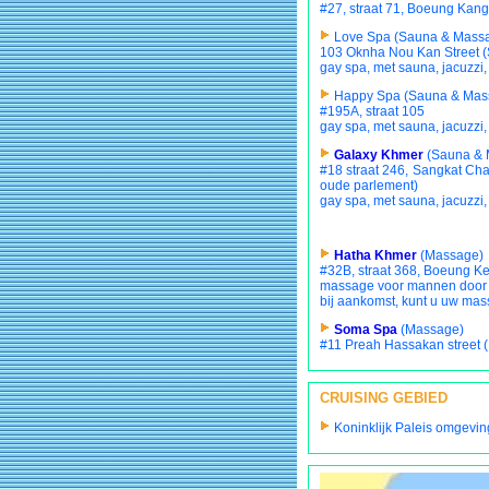
#27, straat 71, Boeung Kan
Love Spa (Sauna & Mass
103 Oknha Nou Kan Street (S
gay spa, met sauna, jacuzzi,
Happy Spa (Sauna & Mas
#195A, straat 105
gay spa, met sauna, jacuzzi,
Galaxy Khmer
(Sauna & 
#18 straat 246, Sangkat Ch
oude parlement)
gay spa, met sauna, jacuzzi,
Hatha Khmer
(Massage)
#32B, straat 368, Boeung K
massage voor mannen doo
bij aankomst, kunt u uw mas
Soma Spa
(Massage)
#11 Preah Hassakan street 
CRUISING GEBIED
Koninklijk Paleis omgeving