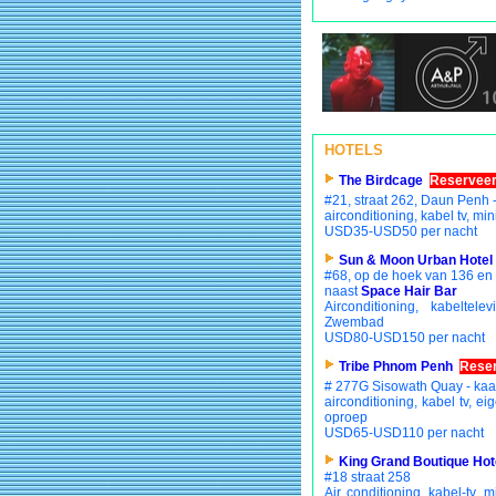
HOTELS
The Birdcage
Reserveer
#21, straat 262, Daun Penh 
airconditioning, kabel tv, mi
USD35-USD50 per nacht
Sun & Moon Urban Hotel
#68, op de hoek van 136 en
naast
Space Hair Bar
Airconditioning, kabeltelev
Zwembad
USD80-USD150 per nacht
Tribe Phnom Penh
Reser
# 277G Sisowath Quay - kaa
airconditioning, kabel tv, ei
oproep
USD65-USD110 per nacht
King Grand Boutique Hot
#18 straat 258
Air conditioning, kabel-tv, m