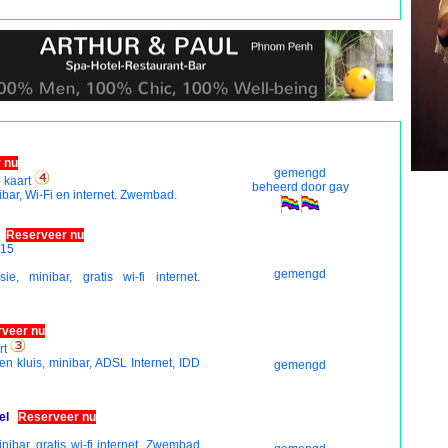
 nu
gemengd
- kaart
beheerd door gay
nibar, Wi-Fi en internet. Zwembad.
Reserveer nu
 15
gemengd
isie, minibar, gratis wi-fi internet.
veer nu
rt
gen kluis, minibar, ADSL Internet, IDD
gemengd
el
Reserveer nu
inibar, gratis wi-fi internet. Zwembad