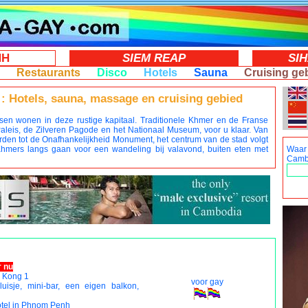
NH
SIEM REAP
SI
ar
Restaurants
Disco
Hotels
Sauna
Cruising ge
Hotels, sauna, massage en cruising gebied
n wonen in deze rustige kapitaal. Traditionele Khmer en de Franse
k Paleis, de Zilveren Pagode en het Nationaal Museum, voor u klaar. Van
orden tot de Onafhankelijkheid Monument, het centrum van de stad volgt
 Khmers langs gaan voor een wandeling bij valavond, buiten eten met
Waar
Camb
 nu
g Kong 1
voor gay
 kluisje, mini-bar, een eigen balkon,
otel in Phnom Penh