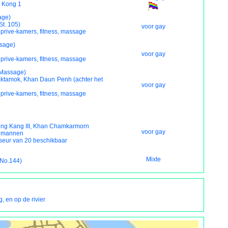
g Kong 1
age)
t. 105)
voor gay
 prive-kamers, fitness, massage
sage)
voor gay
 prive-kamers, fitness, massage
Massage)
aktamok, Khan Daun Penh (achter het
voor gay
 prive-kamers, fitness, massage
eng Kang III, Khan Chamkarmorn
voor gay
r mannen
seur van 20 beschikbaar
Mixte
(No.144)
, en op de rivier