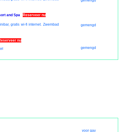
gemengd
sort and Spa
Reserveer nu
inibar, gratis wi-fi internet. Zwembad
gemengd
Reserveer nu
gemengd
el
voor gay