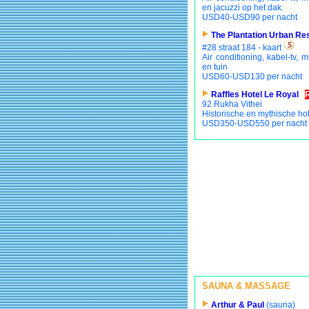
en jacuzzi op het dak.
USD40-USD90 per nacht
The Plantation Urban Re
#28 straat 184 - kaart
Air conditioning, kabel-tv, m
en tuin
USD60-USD130 per nacht
Raffles Hotel Le Royal
92 Rukha Vithei
Historische en mythische hot
USD350-USD550 per nacht
SAUNA & MASSAGE
Arthur & Paul
(sauna)